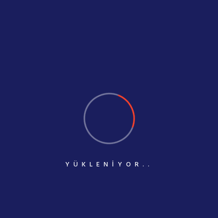
"Yaşayan renkler yanıbaşınızda,Hayatınızı Renklendirin"
0322 445 25 10
info@birkaboya.com
KURUMSAL
Anasayfa
E-Kartela Dış Çephe
YÜKLENIYOR..
E-Kartela İç Çephe
E-Katalog
Güncel Fiyat Listesi